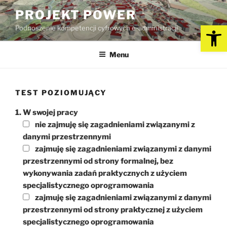
Przejdź
PROJEKT POWER
do
Op
Podnoszenie kompetencji cyfrowych e-administracji
treści
Menu
TEST POZIOMUJĄCY
1. W swojej pracy
nie zajmuję się zagadnieniami związanymi z
danymi przestrzennymi
zajmuję się zagadnieniami związanymi z danymi
przestrzennymi od strony formalnej, bez
wykonywania zadań praktycznych z użyciem
specjalistycznego oprogramowania
zajmuję się zagadnieniami związanymi z danymi
przestrzennymi od strony praktycznej z użyciem
specjalistycznego oprogramowania